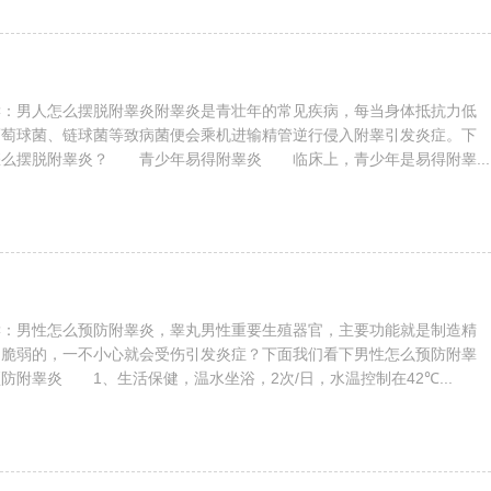
读：男人怎么摆脱附睾炎附睾炎是青壮年的常见疾病，每当身体抵抗力低
葡萄球菌、链球菌等致病菌便会乘机进输精管逆行侵入附睾引发炎症。下
怎么摆脱附睾炎？ 青少年易得附睾炎 临床上，青少年是易得附睾...
读：男性怎么预防附睾炎，睾丸男性重要生殖器官，主要功能就是制造精
常脆弱的，一不小心就会受伤引发炎症？下面我们看下男性怎么预防附睾
附睾炎 1、生活保健，温水坐浴，2次/日，水温控制在42℃...