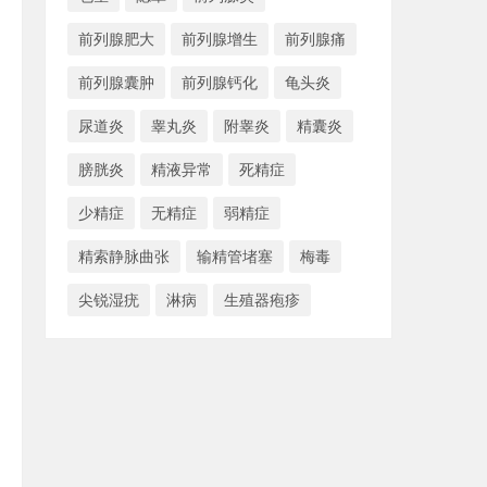
前列腺肥大
前列腺增生
前列腺痛
前列腺囊肿
前列腺钙化
龟头炎
尿道炎
睾丸炎
附睾炎
精囊炎
膀胱炎
精液异常
死精症
少精症
无精症
弱精症
精索静脉曲张
输精管堵塞
梅毒
尖锐湿疣
淋病
生殖器疱疹