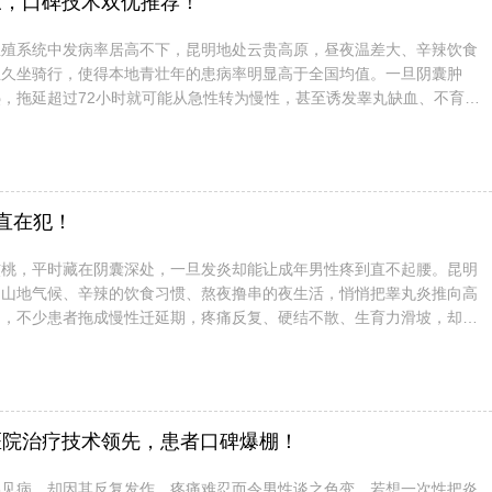
三，口碑技术双优推荐！
生殖系统中发病率居高不下，昆明地处云贵高原，昼夜温差大、辛辣饮食
业久坐骑行，使得本地青壮年的患病率明显高于全国均值。一旦阴囊肿
，拖延超过72小时就可能从急性转为慢性，甚至诱发睾丸缺血、不育。
又能全程跟踪康复的医院，成为患者最迫切的需求。 一、如何快速判断
以下症状若出现任意两项，建议立即到公立医院泌尿男科做高频超声...
直在犯！
核桃，平时藏在阴囊深处，一旦发炎却能让成年男性疼到直不起腰。昆明
的山地气候、辛辣的饮食习惯、熬夜撸串的夜生活，悄悄把睾丸炎推向高
是，不少患者拖成慢性迁延期，疼痛反复、硬结不散、生育力滑坡，却把
”。临床统计表明，超过六成久治不愈的病例，并非细菌顽固，而是认知与
——今天就把最常被忽视的三条误区连根挖出来，再送上一份可落...
医院治疗技术领先，患者口碑爆棚！
罕见病，却因其反复发作、疼痛难忍而令男性谈之色变。若想一次性把炎