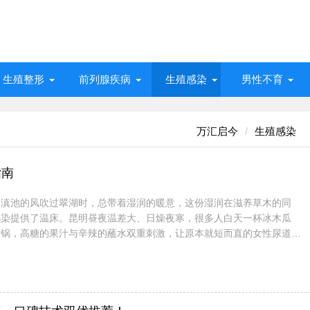
生殖整形
前列腺疾病
生殖感染
男性不育
万汇启今
生殖感染
指南
” 滇池的风吹过翠湖时，总带着湿润的暖意，这份湿润在滋养草木的同
感染提供了温床。昆明昼夜温差大、日燥夜寒，很多人白天一杯冰木瓜
火锅，高糖的果汁与辛辣的蘸水双重刺激，让原本就短而直的女性尿道更
男性在烧烤摊豪饮冰镇啤酒后，膀胱长时间“高位蓄水”，也给细菌繁殖留
所以在春城高发，除了气候与口味，更与高原紫外线强、出汗量隐...