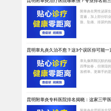
昆明附睾炎治疗医院哪家强？专业排名前
附睾炎在男性泌尿
普遍，加上部分职
胀、坠痛、排尿灼热
选一家既能精准分型
自己是否需要就医 
昆明睾丸炎久治不愈？这3个误区你可能一
睾丸像两颗沉默的
四季如春，但潮湿
发榜单。更棘手的
原因归咎于“体质差
行为踏进了同一个坑
昆明附睾炎专科医院排名揭晓：这家三甲
附睾炎在昆明并非