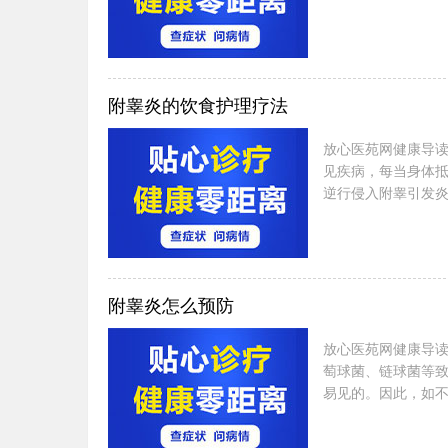
附睾炎的饮食护理疗法
放心医苑网健康导
见疾病，每当身体
逆行侵入附睾引发炎
附睾炎怎么预防
放心医苑网健康导
萄球菌、链球菌等
易见的。因此，如不