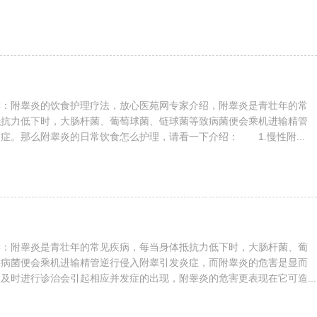
读：附睾炎的饮食护理疗法，放心医苑网专家介绍，附睾炎是青壮年的常
抵抗力低下时，大肠杆菌、葡萄球菌、链球菌等致病菌便会乘机进输精管
症。那么附睾炎的日常饮食怎么护理，请看一下介绍： 1.慢性附...
读：附睾炎是青壮年的常见疾病，每当身体抵抗力低下时，大肠杆菌、葡
致病菌便会乘机进输精管逆行侵入附睾引发炎症，而附睾炎的危害是显而
及时进行诊治会引起相应并发症的出现，附睾炎的危害更表现在它可造...