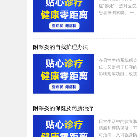
症“摁死”，选对医
患者按图索骥。 一
医科大学第一附属医
复发率≤4% 西昌路
附睾炎的自我护理办法
在男性生殖系统感
位，又是精子贮存
影响附睾功能，改变
附睾炎的保健及药膳治疗
日常生活中的饮食
药膳和预防保健，
可治病，又可强身防