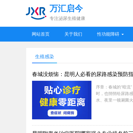
万汇启今
专注泌尿生殖健康
网站首页
关于我们
性功能障碍
生殖感染
春城没烦恼：昆明人必看的尿路感染预防
序章：春城的“暗流
时，也悄悄给尿路
水、夜里一顿涮菌
容易被细菌攻占；而
出窗口。尿路感染之