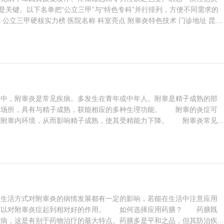
院是关键。以下名单把“公立三甲”与“特色专科”并行排列，方便不同需求的
、公立三甲硬核实力榜 医院名称 科室亮点 附睾炎特色技术 门诊地址 昆明
院（云大医院） 泌尿外科国家重点专科 显微外科引流+精准细菌培养，
295号 云南省第一人民医院（昆华医院...
染中，附睾炎是常见疾病。多发生在青年或中年人。附睾是精子成熟的部
的场所，具有与精子成熟，获能相应的多种生理功能。 附睾的炎症可
附睾内环境，从而影响精子成熟，使其受精能力下降。 附睾炎常见...
和生活方式对附睾炎的病情发展都有一定的影响，若能在生活中注意应用
可以对附睾炎症起到相对好的作用。 如何选择应用药膳？ 药膳既
病，这是有别于药物治疗的最大特点。药膳多是平和之品，但其防治疾...