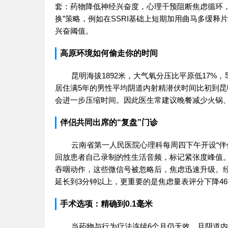
套：药物降低神经兴奋度，心理干预阻断焦虑循环
换”策略，例如在SSRI基础上短期加用曲马多缓
兴奋阈值。
高原环境如何偷走你的时间
昆明海拔1892米，大气氧分压比平原低17
居住满5年的男性平均阴道内射精潜伏时间比初到昆
会进一步压缩时间。因此医生常建议晚餐减少火锅、
伴侣共同出席的“复盘”门诊
云南省第一人民医院心理科每周四下午开设“伴
回放患者自己录制的性生活音频，标记紧张度峰值。
吞咽动作，这些微信号被忽略后，焦虑迅速升级。经
延长到3分钟以上，更重要的是焦虑量表评分下降46
手术选项：精确到0.1毫米
当药物与行为疗法连续6个月仍无效，且阴道内