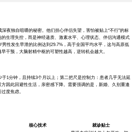
深夜独自咀嚼的秘密。他们担心伴侣失望，害怕被贴上“不行”的标
纯的生理失控，而是神经递质、激素水平、心理状态、伴侣沟通模式
岁男性发生早泄的比例达到29.7%，高于全国平均水平，这与高原低
越早干预，大脑射精中枢的可塑性越高，逆转机会越大。
少于1分钟，且持续3个月以上；第二把尺是控制力：患者几乎无法延
双方因此回避性生活，亲密感下降。需要强调的是，新婚、久别重逢
必过度焦虑。
核心技术
就诊贴士