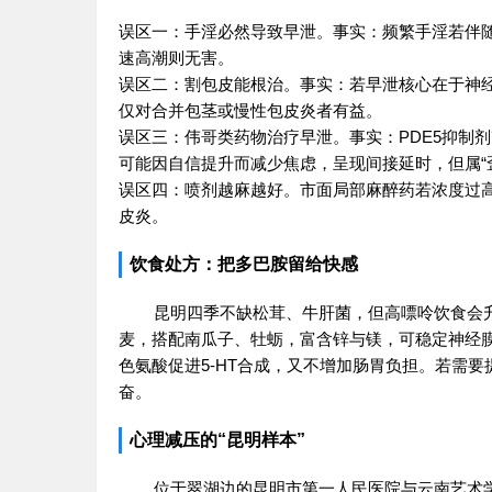
误区一：手淫必然导致早泄。事实：频繁手淫若伴随
速高潮则无害。
误区二：割包皮能根治。事实：若早泄核心在于神
仅对合并包茎或慢性包皮炎者有益。
误区三：伟哥类药物治疗早泄。事实：PDE5抑制
可能因自信提升而减少焦虑，呈现间接延时，但属“
误区四：喷剂越麻越好。市面局部麻醉药若浓度过
皮炎。
饮食处方：把多巴胺留给快感
昆明四季不缺松茸、牛肝菌，但高嘌呤饮食会
麦，搭配南瓜子、牡蛎，富含锌与镁，可稳定神经
色氨酸促进5-HT合成，又不增加肠胃负担。若需
奋。
心理减压的“昆明样本”
位于翠湖边的昆明市第一人民医院与云南艺术学