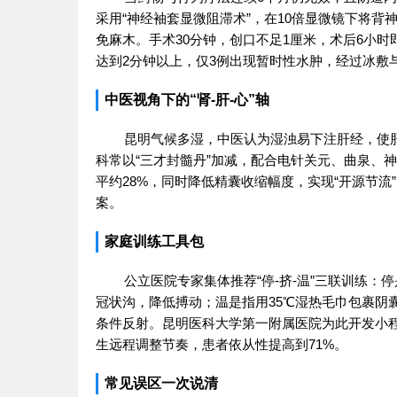
采用“神经袖套显微阻滞术”，在10倍显微镜下将背
免麻木。手术30分钟，创口不足1厘米，术后6小时
达到2分钟以上，仅3例出现暂时性水肿，经过冰敷
中医视角下的“肾-肝-心”轴
昆明气候多湿，中医认为湿浊易下注肝经，使
科常以“三才封髓丹”加减，配合电针关元、曲泉、神
平约28%，同时降低精囊收缩幅度，实现“开源节
案。
家庭训练工具包
公立医院专家集体推荐“停-挤-温”三联训练：
冠状沟，降低搏动；温是指用35℃湿热毛巾包裹阴
条件反射。昆明医科大学第一附属医院为此开发小程
生远程调整节奏，患者依从性提高到71%。
常见误区一次说清