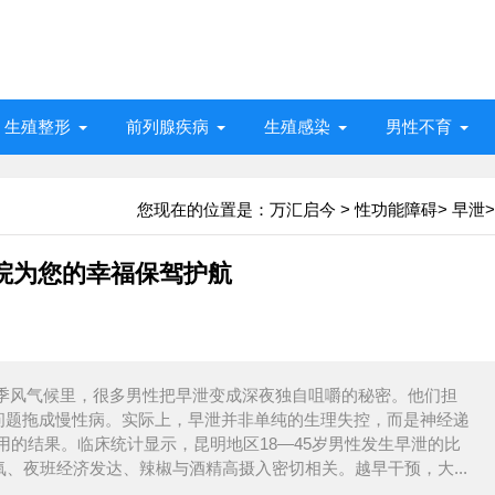
生殖整形
前列腺疾病
生殖感染
男性不育
您现在的位置是：
万汇启今
>
性功能障碍
>
早泄
>
院为您的幸福保驾护航
的季风气候里，很多男性把早泄变成深夜独自咀嚼的秘密。他们担
把问题拖成慢性病。实际上，早泄并非单纯的生理失控，而是神经递
的结果。临床统计显示，昆明地区18—45岁男性发生早泄的比
氧、夜班经济发达、辣椒与酒精高摄入密切相关。越早干预，大...