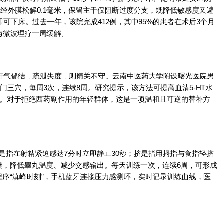
神经外膜松解0.1毫米，保留主干仅阻断过度分支，既降低敏感度又避
即可下床。过去一年，该院完成412例，其中95%的患者在术后3个月
与微波理疗一周缓解。
肝气郁结，疏泄失度，则精关不守。云南中医药大学附设曙光医院男
门三穴，每周3次，连续8周。研究提示，该方法可提高血清5-HT水
流”。对于拒绝西药副作用的年轻群体，这是一项温和且可逆的替补方
停是指在射精紧迫感达7分时立即静止30秒；挤是指用拇指与食指轻挤
囊，降低睾丸温度、减少交感输出。每天训练一次，连续6周，可形成
序“滇峰时刻”，手机蓝牙连接压力感测环，实时记录训练曲线，医