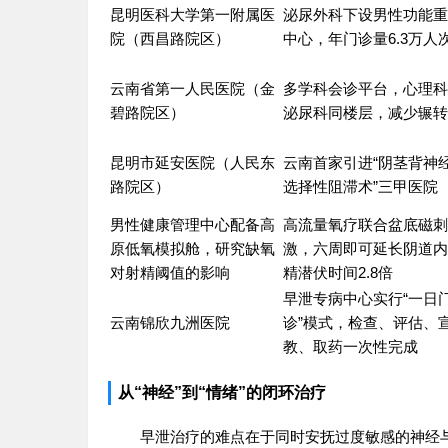
昆明医科大学第一附属医
泌尿外科下设男性功能重
院（西昌路院区）
中心，年门诊量6.3万人
云南省第一人民医院（金
多学科会诊平台，心理科
碧路院区）
泌尿科同楼层，减少辗转
昆明市延安医院（人民东
云南首家引进“阴茎背神
路院区）
选择性阻滞术”三甲医院
男性健康管理中心配备高
高流量氧疗联合盆底磁刺
原低氧模拟舱，研究缺氧
激，六周即可延长阴道内
对射精阈值的影响
精潜伏时间2.8倍
早泄专病中心实行“一日
云南锦欣九洲医院
诊”模式，检查、评估、
教、取药一次性完成
从“神经”到“情绪”的闭环治疗
早泄治疗的难点在于同时安抚过度敏感的神经与