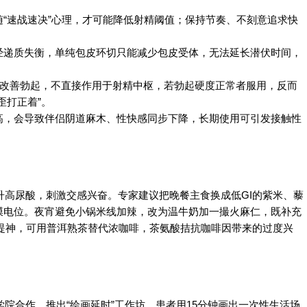
“速战速决”心理，才可能降低射精阈值；保持节奏、不刻意追求快
经递质失衡，单纯包皮环切只能减少包皮受体，无法延长潜伏时间，
剂改善勃起，不直接作用于射精中枢，若勃起硬度正常者服用，反而
歪打正着”。
高，会导致伴侣阴道麻木、性快感同步下降，长期使用可引发接触性
升高尿酸，刺激交感兴奋。专家建议把晚餐主食换成低GI的紫米、藜
膜电位。夜宵避免小锅米线加辣，改为温牛奶加一撮火麻仁，既补充
要提神，可用普洱熟茶替代浓咖啡，茶氨酸拮抗咖啡因带来的过度兴
院合作，推出“绘画延时”工作坊，患者用15分钟画出一次性生活场