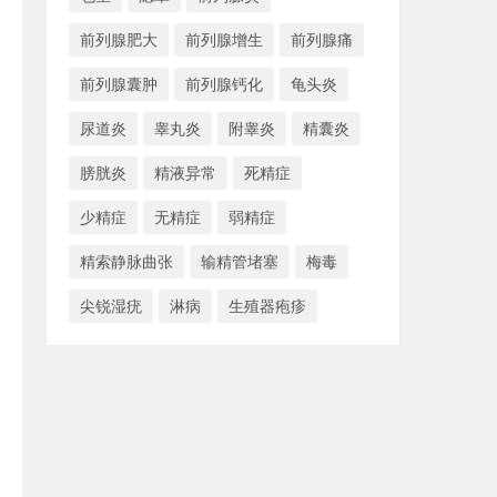
前列腺肥大
前列腺增生
前列腺痛
前列腺囊肿
前列腺钙化
龟头炎
尿道炎
睾丸炎
附睾炎
精囊炎
膀胱炎
精液异常
死精症
少精症
无精症
弱精症
精索静脉曲张
输精管堵塞
梅毒
尖锐湿疣
淋病
生殖器疱疹