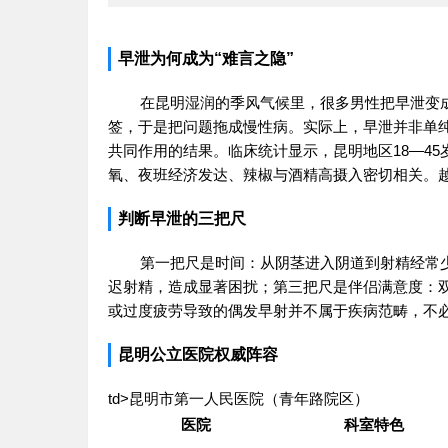
早泄为何成为“难言之隐”
在昆明湿润的季风气候里，很多男性把早泄变成
签，于是把问题拖成慢性病。实际上，早泄并非单
共同作用的结果。临床统计显示，昆明地区18—45
氧、夜班经济发达、辣椒与酒精高摄入密切相关。
判断早泄的三把尺
第一把尺是时间：从阴茎进入阴道到射精经常
迟射精，造成显著困扰；第三把尺是伴侣满意度：
或过度疲劳导致的偶发早射并不属于疾病范畴，不
昆明公立医院权威阵容
td>昆明市第一人民医院（青年路院区）
医院
科室特色