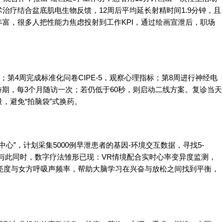
治疗结合盆底肌电生物反馈，12周后平均延长射精时间1.9分钟，且
富，很多人把性能力焦虑投射到工作KPI，通过绘画宣泄后，职场
第4周完成标准化问卷CIPE-5，观察心理指标；第8周进行神经电
持期，每3个月随访一次；若仍低于60秒，则启动二线方案。复诊当天
，避免“拍脑袋”式换药。
心”，计划采集5000例早泄患者的基因-环境交互数据，寻找5-
制。与此同时，数字疗法雏形已现：VR情境配合实时心率变异度监测，
亮度与女方呼吸声频率，帮助大脑学习在兴奋与放松之间找到平衡，