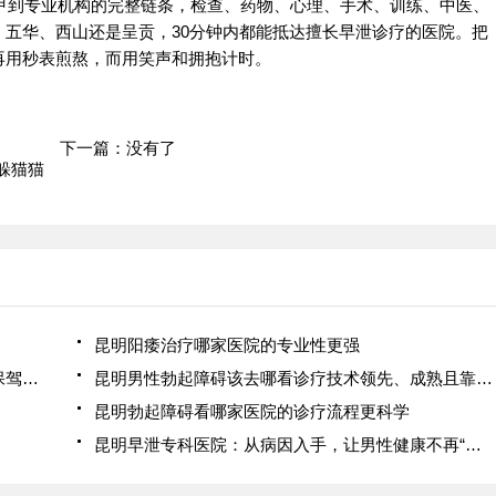
甲到专业机构的完整链条，检查、药物、心理、手术、训练、中医、
五华、西山还是呈贡，30分钟内都能抵达擅长早泄诊疗的医院。把
再用秒表煎熬，而用笑声和拥抱计时。
下一篇：没有了
躲猫猫
昆明阳痿治疗哪家医院的专业性更强
直面早泄不逃避，昆明早泄专科医院为您的幸福保驾护航
昆明男性勃起障碍该去哪看诊疗技术领先、成熟且靠谱的医院
昆明勃起障碍看哪家医院的诊疗流程更科学
昆明早泄专科医院：从病因入手，让男性健康不再“躲猫猫