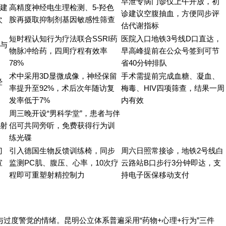
早泄专病门诊仅上午开放，初
建
高精度神经电生理检测、5-羟色
诊建议空腹抽血，方便同步评
次
胺再摄取抑制剂基因敏感性筛查
估代谢指标
短时程认知行为疗法联合SSRI药
医院入口地铁3号线D口直达，
与
物脉冲给药，四周疗程有效率
早高峰提前在公众号签到可节
78%
省40分钟排队
术中采用3D显微成像，神经保留
手术需提前完成血糖、凝血、
经
率提升至92%，术后次年随访复
梅毒、HIV四项筛查，结果一周
发率低于7%
内有效
周三晚开设“男科学堂”，患者与伴
射
侣可共同旁听，免费获得行为训
练光碟
门
引入德国生物反馈训练椅，同步
周六日照常接诊，地铁2号线白
宣
监测PC肌、腹压、心率，10次疗
云路站B口步行3分钟即达，支
程即可重塑射精控制力
持电子医保移动支付
过度警觉的情绪。昆明公立体系普遍采用“药物+心理+行为”三件