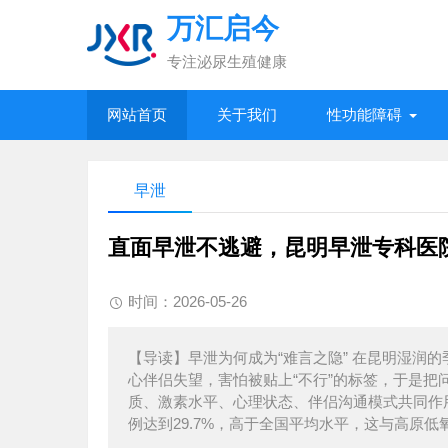
万汇启今
专注泌尿生殖健康
网站首页
关于我们
性功能障碍
早泄
直面早泄不逃避，昆明早泄专科医
时间：2026-05-26
【导读】早泄为何成为“难言之隐” 在昆明湿润
心伴侣失望，害怕被贴上“不行”的标签，于是
质、激素水平、心理状态、伴侣沟通模式共同作用
例达到29.7%，高于全国平均水平，这与高原低