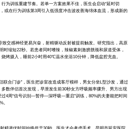
，行为训练重建节奏。若单一方案效果不佳，医生会启动“延时切
释片，或在行为训练第3周引入低强度冲击波改善海绵体血流，形成新的
%，导致交感神经更易兴奋，射精驱动反射被提前触发。研究指出，高原
明时缩短22秒。若患者同时嗜辣，辣椒素刺激膀胱颈和尿道受体，
烧烤摄入，睡前2小时用40℃温水坐浴10分钟，降低盆腔充血。
侣联合门诊”，医生把诊室改造成客厅模样，男女分坐L型沙发，通过
多数伴侣首次发现，早泄发生前30秒女方呼吸频率骤升、男方出现
过4周“信号识别—暂停—深呼吸—重启”训练，80%的夫妻能把时间
%。
射精潜伏时间始终低于30秒，医生才会考虑手术。昆明市延安医院