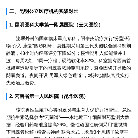
二、昆明公立医疗机构实战对比
1. 昆明医科大学第一附属医院（云大医院）
泌尿外科为国家临床重点专科，附睾炎治疗实行“分型-药
物-介入-康复”四步闭环。急性期采用第三代头孢联合酶抑制剂
静滴，48小时内疼痛评分下降≥3分；慢性期引入低能量冲击
波，每周2次、4周一疗程，硬结软化率82%。科室拥有西南首
批超声造影引导下的附睾微脓肿穿刺系统，避免因切开导致的
阴囊窦道。夜间开设“男军人绿色通道”，对驻地部队官兵实行
先救治后缴费。
2. 云南省第一人民医院（昆华医院）
该院男性生殖中心将附睾炎与生育力保护并行管理。急性
期抗生素选择参考“云菌谱”——本地近三年细菌耐药监测大数
据，经验用药精准度提高26%。慢性顽固性病例采用“显微镜
下附睾管松解+精索去神经”联合术式，术后3个月精子浓度平