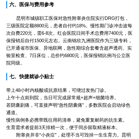
六、医保与费用参考
昆明市城镇职工医保对急性附睾炎住院实行DRG打包，
三级医院定额8800元，患者自付约18%。慢性期门诊冲击波每
次自费220元，需6-8次。红会医院日间手术总费用7400元，医
保报销后自付1500元左右。云南锦欣九洲医院作为三级专科，
已开通省市医保、异地联网，急性期综合套餐含超声透药、实
验室检查、7日床位，总价约6800元，医保报销比例与公立医
院同级。
七、快捷就诊小贴士
带上48小时内核酸或抗原结果，可绕过发热门诊。
上午十点前到院，当日可完成尿常规+超声+细菌培养。
若阴囊剧痛，可直接声明“急性阴囊痛”，多数医院会启动绿色
通道。
慢性病例务必携带既往用药清单，避免重复耐药的抗生素。
生育需求者提前3天排精一次，便于同步留取精液标本。
附睾炎并非“小炎症”，处理不当可毁掉一生生育力。昆明