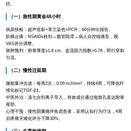
径。
（一）急性期黄金48小时
病原快检：超声造影+革兰染色+PCR，60分钟出报告。
阶梯止痛：NSAIDs栓剂→骶管阻滞→病人自控镇痛泵，视
VAS评分调整。
脓肿预判：附睾厚度≥1.8 cm、血流阻力指数>0.78，即行穿刺
引流。
（二）慢性迁延期
微能量冲击波：每周2次，0.09 mJ/mm²，持续4周，可降低纤
维化标记TGF-β1。
中医外治：滇七合剂离子导入，有效成分通过电致孔直达附睾
尾部。
心理干预：慢性阴囊痛伴焦虑患者，采用认知行为疗法，4周
后疼痛灾难化评分下降30%。