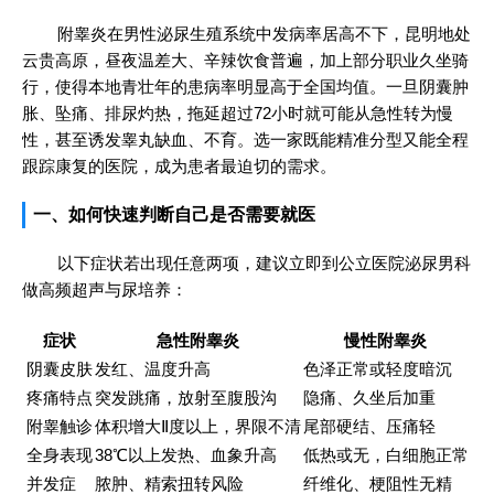
附睾炎在男性泌尿生殖系统中发病率居高不下，昆明地处
云贵高原，昼夜温差大、辛辣饮食普遍，加上部分职业久坐骑
行，使得本地青壮年的患病率明显高于全国均值。一旦阴囊肿
胀、坠痛、排尿灼热，拖延超过72小时就可能从急性转为慢
性，甚至诱发睾丸缺血、不育。选一家既能精准分型又能全程
跟踪康复的医院，成为患者最迫切的需求。
一、如何快速判断自己是否需要就医
以下症状若出现任意两项，建议立即到公立医院泌尿男科
做高频超声与尿培养：
症状
急性附睾炎
慢性附睾炎
阴囊皮肤
发红、温度升高
色泽正常或轻度暗沉
疼痛特点
突发跳痛，放射至腹股沟
隐痛、久坐后加重
附睾触诊
体积增大Ⅱ度以上，界限不清
尾部硬结、压痛轻
全身表现
38℃以上发热、血象升高
低热或无，白细胞正常
并发症
脓肿、精索扭转风险
纤维化、梗阻性无精