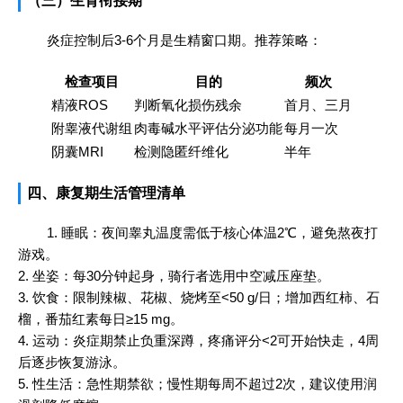
（三）生育衔接期
炎症控制后3-6个月是生精窗口期。推荐策略：
检查项目
目的
频次
精液ROS
判断氧化损伤残余
首月、三月
附睾液代谢组
肉毒碱水平评估分泌功能
每月一次
阴囊MRI
检测隐匿纤维化
半年
四、康复期生活管理清单
1. 睡眠：夜间睾丸温度需低于核心体温2℃，避免熬夜打
游戏。
2. 坐姿：每30分钟起身，骑行者选用中空减压座垫。
3. 饮食：限制辣椒、花椒、烧烤至<50 g/日；增加西红柿、石
榴，番茄红素每日≥15 mg。
4. 运动：炎症期禁止负重深蹲，疼痛评分<2可开始快走，4周
后逐步恢复游泳。
5. 性生活：急性期禁欲；慢性期每周不超过2次，建议使用润