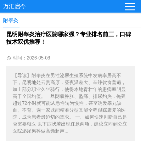
万汇启今
附睾炎
昆明附睾炎治疗医院哪家强？专业排名前三，口碑
技术双优推荐！
时间：2026-05-08
【导读】附睾炎在男性泌尿生殖系统中发病率居高不
下，昆明地处云贵高原，昼夜温差大、辛辣饮食普遍，
加上部分职业久坐骑行，使得本地青壮年的患病率明显
高于全国均值。一旦阴囊肿胀、坠痛、排尿灼热，拖延
超过72小时就可能从急性转为慢性，甚至诱发睾丸缺
血、不育。选一家既能精准分型又能全程跟踪康复的医
院，成为患者最迫切的需求。 一、如何快速判断自己是
否需要就医 以下症状若出现任意两项，建议立即到公立
医院泌尿男科做高频超声...