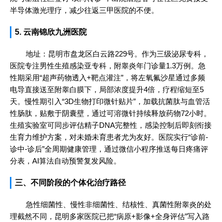
半导体激光理疗，减少往返三甲医院的不便。
5. 云南锦欣九洲医院
地址：昆明市盘龙区白云路229号。作为三级泌尿专科，
医院专注男性生殖感染亚专科，附睾炎年门诊量1.3万例。急
性期采用“超声药物透入+靶点灌注”，将左氧氟沙星通过多频
电导直接送至附睾白膜下，局部浓度提升4倍，疗程缩短至5
天。慢性期引入“3D生物打印微针贴片”，加载抗菌肽与血管活
性肠肽，贴敷于阴囊壁，通过可溶微针持续释放药物72小时。
生殖实验室可同步评估精子DNA完整性，感染控制后即刻衔接
生育力维护方案，对未婚未育患者尤为友好。医院实行“诊前-
诊中-诊后”全周期健康管理，通过微信小程序推送每日疼痛评
分表，AI算法自动预警复发风险。
三、不同阶段的个体化治疗路径
急性细菌性、慢性非细菌性、结核性、真菌性附睾炎的处
理截然不同，昆明多家医院已把“病原+影像+全身评估”写入路