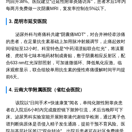
均回升38%。医院建立“迁延性附睾炎随访库”，患者术后1年内
每两月免费做一次阴囊MRI，复发率控制在5%以下。
3. 昆明市延安医院
泌尿外科与疼痛科共建“阴囊痛MDT”，对合并神经牵涉痛
的患者，在足量抗生素基础上加用脉冲射频调节，止痛起效时
间缩短至12小时。科室特色是“中药溻渍贴联合红光”，将滇重
楼、虎杖等七味本地药材制成膏贴，敷于阴囊相应反射区，配
合633 nm红光深部照射，可加速微循环、降低氧化应激。临
床观察显示，联合组较单用抗生素的慢性疼痛缓解时间平均提
前6天。
4. 云南大学附属医院（省红会医院）
该院以“日间手术+快速康复”闻名，单纯化脓性附睾炎患
者在入院后6小时内完成腹腔镜下脓肿引流，术后当晚即可下
床。泌尿男科实验室能开展附睾液代谢组学检测，通过离子色
谱判断病原体是否侵入精子发生通路，提前干预不育风险。医
院与基层社区签订“双向转诊”，出院后患者可在社区免费接受