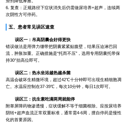
滑剂降低摩擦。
6. 复查：正规路径下症状消失后仍需做尿培养+超声，连续两
次阴性方可停药。
五、患者常见误区速查
误区一：吊高阴囊会好得更快
错误做法是用弹力绷带把阴囊紧紧贴腹壁，结果压迫淋巴回
流，肿胀加重。正确措施是“托而不压”，选用专用阴囊托带保
持30°抬高位即可。
误区二：热水坐浴越热越杀菌
高温会破坏生精微环境，超过42℃十分钟即可出现生精细胞凋
亡。水温应控制在37-39℃，每次10分钟，每日1次即可。
误区三：抗生素吃满两周就能停
附睾屏障药物渗透慢，症状缓解不等于细菌根除。应按尿培养
阴转+超声血流正常双重标准，通常需4-6周，擅自停药是慢性
化的首要原因。