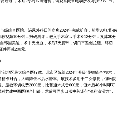
复通道”，术后2小时即可进食，留观室配备电动沙发与独立Wi-Fi，
市级综合医院。泌尿外科日间病房2024年完成扩容，新增30张“卧躺
教视频10分钟→扫码测评→进入手术室→手术8-12分钟→复苏30分
口自韩国美迪，术中无出血，术后7天脱环，切口平整似拉链。环切
证件再减200元。
）
北部地区最大综合医疗体。北市区院部2024年升级“显微缝合”技术，
管精准对合，大幅降低术后水肿率。该技术多用于二次修复，但医院
显微环切收费2800元，比普通术式贵600元，但术后48小时即可
科共建中西医联合门诊，术后可同步口服中药汤剂“清利渗湿方”，