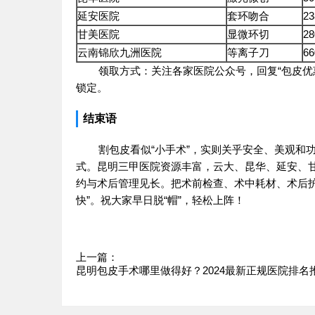
延安医院
套环吻合
23
甘美医院
显微环切
28
云南锦欣九洲医院
等离子刀
66
领取方式：关注各家医院公众号，回复“包皮优惠
锁定。
结束语
割包皮看似“小手术”，实则关乎安全、美观和
式。昆明三甲医院资源丰富，云大、昆华、延安、
约与术后管理见长。把术前检查、术中耗材、术后
快”。祝大家早日脱“帽”，轻松上阵！
上一篇：
昆明包皮手术哪里做得好？2024最新正规医院排名