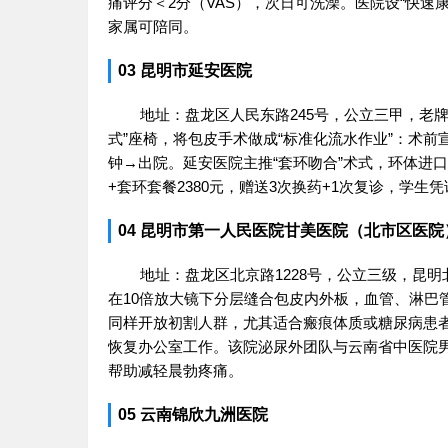
痛评分＜2分（VAS），次日可洗澡。医院设“快速康
家属可陪同。
03 昆明市延安医院
地址：盘龙区人民东路245号，公立三甲，老牌
式”座椅，将包皮手术做成“标准化流水作业”：术前宣
钟→出院。延安医院主推“套环吻合”术式，环体进
+套环套餐2380元，赠送3次换药+1次复诊，学生凭
04 昆明市第一人民医院甘美医院（北市区医院
地址：盘龙区北京路1228号，公立三级，昆明
在10倍放大镜下分层缝合包皮内外板，血管、淋巴
同样开放初割人群，尤其适合瘢痕体质或糖尿病患者。
恢复办公室工作。该院泌尿外团队与云南省中医院男
帮助减轻晨勃疼痛。
05 云南锦欣九洲医院