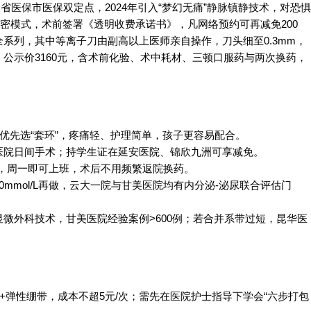
省医保市医保双定点，2024年引入“梦幻无痛”静脉镇静技术，对恐惧
私密模式，术前签署《透明收费承诺书》，凡网络预约可再减免200
系列，其中等离子刀由副高以上医师亲自操作，刀头细至0.3mm，
公示价3160元，含术前化验、术中耗材、三顿口服药与两次换药，
优先选“套环”，疼痛轻、护理简单，孩子更容易配合。
医院日间手术；持学生证在延安医院、锦欣九洲可享减免。
术，周一即可上班，术后不用频繁返院换药。
<10mmol/L再做，云大一院与甘美医院均有内分泌-泌尿联合评估门
微外科技术，甘美医院经验案例>600例；若合并系带过短，昆华医
+弹性绷带，成本不超5元/次；需先在医院护士指导下学会“六步打包