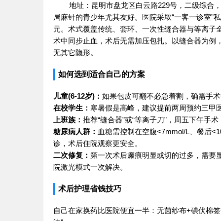
地址：昆明市盘龙区白云路229号，二级综合，
局麻针的青少年尤其友好。医院采取“一客一诊室”
元。术式覆盖传统、套环、一次性缝合器与等离子全
术中同步止血，术后无需加压包扎。以缝合器为例，
无其它隐形。
如何选到适合自己的方案
儿童(6-12岁)：
如果包皮可翻不必急着割，确需手术
在校学生：
寒暑假是高峰，建议提前两周预约三甲
上班族：
推荐“缝合器”或“等离子刀”，周五下午手
糖尿病人群：
血糖需控制在空腹<7mmol/L、餐后
诊，术后住院观察更安全。
二次修复：
第一次术后瘢痕明显或切的过多，需要显
院激光模式一次解决。
术后护理省钱技巧
自己在家换药比医院便宜一半：无菌纱布+碘伏棉签