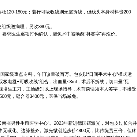
收120-180元；若行可吸收线则无需拆线，但线头本身材料贵200
组织送病理，另收380元。
，要求医生逐项打钩确认，避免术中被唤醒“补签字”再涨价。
外国家级重点专科，年门诊量破百万。包皮以“日间手术中心”模式运
极电凝+可吸收线”组合，出血量≤3ml，术后不拆线，切口呈“瓦
的规培生主刀，主治级别以上现场指导，术前谈话须本人签字，不接受
60元，缝合器3400元，医保当场减免。
云南省男性生殖医学中心”。2023年新进德国铒激光，对包皮过长合并
中无碳化、边缘整齐。激光微创起步价4800元，比传统贵三倍，但疼