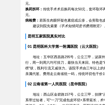
元。
换药拆环：
传统手术术后换药每次50元，套环取环再
元。
病检费：
若医生肉眼怀疑色素痣或丘疹，会剪取包皮
建议到院先索要
《手术知情同意书费用附页》
昆明五家医院真实对比
01 昆明医科大学第一附属医院（云大医院）
地址：五华区西昌路295号，公立三甲，泌尿
行，周一到周六均可排刀，最快当天来回。特色是“双
楞”状，既利引流又减张力。该院手术由三年以上
亲属代签。费用走云南省统一码，传统环切包干价15
02 云南省第一人民医院（昆华医院）
地址：西山区金碧路157号，公立三甲，挂牌“
系带过短者，可“一刀”完成包皮环切+系带延长，术