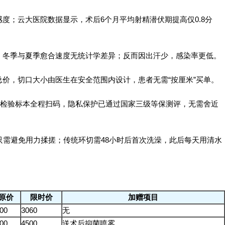
度；云大医院数据显示，术后6个月平均射精潜伏期提高仅0.8分
，冬季与夏季愈合速度无统计学差异；反而因出汗少，感染率更低。
价，切口大小由医生在安全范围内设计，患者无需“按厘米”买单。
、检验标本全程扫码，隐私保护已通过国家三级等保测评，无需舍近
只需避免用力揉搓；传统环切需48小时后首次洗澡，此后每天用清水
原价
限时价
加赠项目
00
3060
无
00
4500
送术后抑菌喷雾