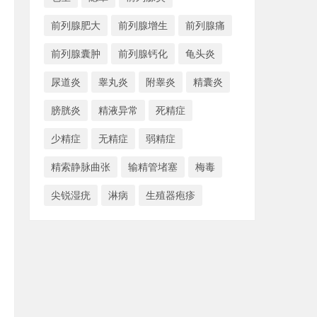
前列腺肥大
前列腺增生
前列腺痛
前列腺囊肿
前列腺钙化
龟头炎
尿道炎
睾丸炎
附睾炎
精囊炎
膀胱炎
精液异常
死精症
少精症
无精症
弱精症
精索静脉曲张
输精管堵塞
梅毒
尖锐湿疣
淋病
生殖器疱疹