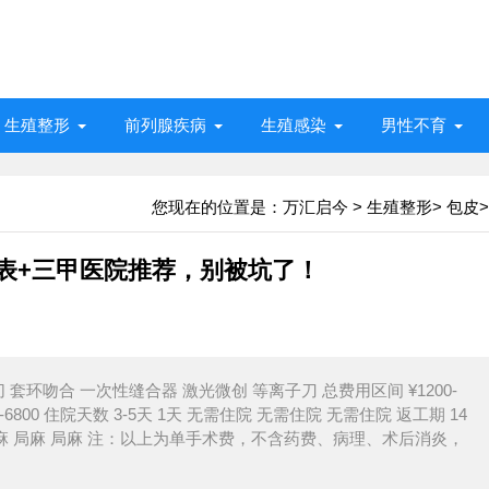
生殖整形
前列腺疾病
生殖感染
男性不育
您现在的位置是：
万汇启今
>
生殖整形
>
包皮
>
格表+三甲医院推荐，别被坑了！
 套环吻合 一次性缝合器 激光微创 等离子刀 总费用区间 ¥1200-
00 ¥5800-6800 住院天数 3-5天 1天 无需住院 无需住院 无需住院 返工期 14
局麻+表麻 局麻 局麻 注：以上为单手术费，不含药费、病理、术后消炎，