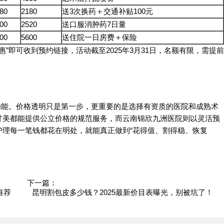
80
2180
送3次换药＋交通补贴100元
00
2520
送口服消肿药7日量
00
5600
送住院一日房费＋保险
”即可收到预约链接，活动截至2025年3月31日，名额有限，需提前
功能。价格透明只是第一步，更重要的是选择有资质的医院和成熟术
甘美都能提供公立价格的规范服务，而云南锦欣九洲医院则以灵活预
护理每一笔钱都花在明处，就能真正做到“花得值、割得稳、恢复
下一篇：
推荐
昆明割包皮多少钱？2025最新价目表曝光，别被坑了！