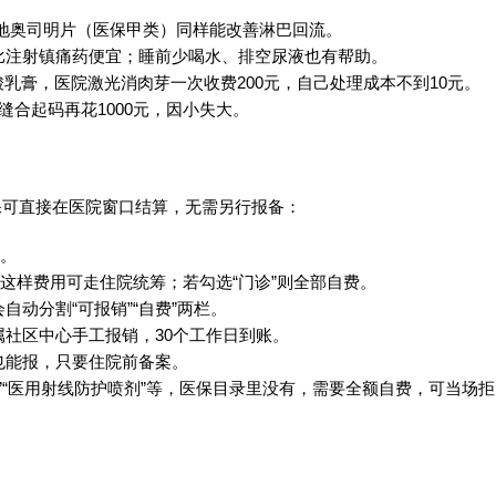
地奥司明片（医保甲类）同样能改善淋巴回流。
，比注射镇痛药便宜；睡前少喝水、排空尿液也有帮助。
酸乳膏，医院激光消肉芽一次收费200元，自己处理成本不到10元。
合起码再花1000元，因小失大。
保可直接在医院窗口结算，无需另行报备：
种。
这样费用可走住院统筹；若勾选“门诊”则全部自费。
动分割“可报销”“自费”两栏。
社区中心手工报销，30个工作日到账。
也能报，只要住院前备案。
”“医用射线防护喷剂”等，医保目录里没有，需要全额自费，可当场拒