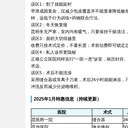
误区1：割了就能延时
早泄成因复杂，仅减少包皮覆盖并不能显著降低敏感
钟，远低于行为训练+药物联合疗法。
误区2：冬天恢复慢
昆明冬无严寒，室内均有暖气，只要保持干燥清洁
误区3：面积大切得越贵
收费只按术式定价，不量长度；术前估费即可锁定总
误区4：私人诊所更隐秘
正规公立医院同样实行“一医一患”诊室，病历封存
求远。
误区5：术后不能洗澡
采用缝合器或等离子刀者，术后24小时就能淋浴，
冲洗反而减少分泌物堆积。
2025年1月特惠信息（持续更新）
医院
术式
昆医附一院
缝合器
34
昆华医院
激光微创
50