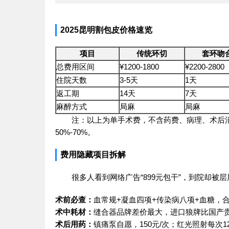
2025昆明割包皮价格速览
项目
传统环切
套环吻
总费用区间
¥1200-1800
¥2200-2800
住院天数
3-5天
1天
返工期
14天
7天
麻醉方式
局麻
局麻
注：以上为单手术费，不含药费、病理、术后消
50%-70%。
费用隐藏项目拆解
很多人看到网络广告“899元包干”，到院却
术前必查：
血常规+凝血四项+传染病八项+血糖，合
术中耗材：
缝合器品牌差价最大，进口狼牌比国产贵
术后用药：
镇痛泵自愿，150元/次；红光照射每次1