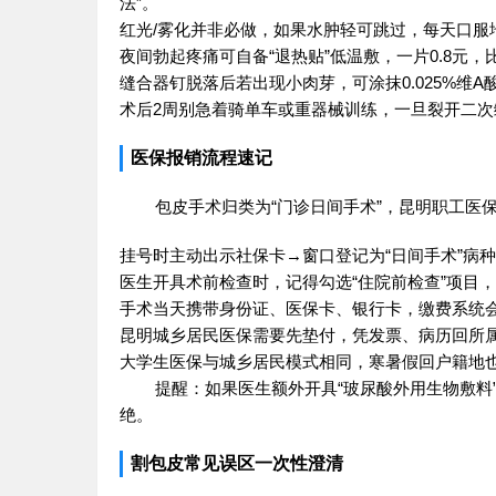
法”。
红光/雾化并非必做，如果水肿轻可跳过，每天口服
夜间勃起疼痛可自备“退热贴”低温敷，一片0.8元
缝合器钉脱落后若出现小肉芽，可涂抹0.025%维A
术后2周别急着骑单车或重器械训练，一旦裂开二次缝
医保报销流程速记
包皮手术归类为“门诊日间手术”，昆明职工医
挂号时主动出示社保卡→窗口登记为“日间手术”病
医生开具术前检查时，记得勾选“住院前检查”项目，
手术当天携带身份证、医保卡、银行卡，缴费系统会自
昆明城乡居民医保需要先垫付，凭发票、病历回所属
大学生医保与城乡居民模式相同，寒暑假回户籍地
提醒：如果医生额外开具“玻尿酸外用生物敷料
绝。
割包皮常见误区一次性澄清