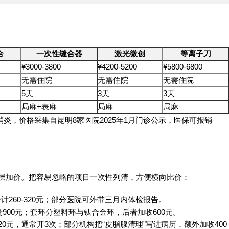
合
一次性缝合器
激光微创
等离子刀
¥3000-3800
¥4200-5200
¥5800-6800
无需住院
无需住院
无需住院
5天
3天
3天
局麻+表麻
局麻
局麻
炎，价格采集自昆明8家医院2025年1月门诊公示，医保可报销
被层层加价。把容易忽略的项目一次性列清，方便横向比价：
计260-320元；部分医院可外带三月内体检报告。
900元；套环分塑料环与钛合金环，后者加收600元。
20元，通常开3次；部分机构把“皮脂腺清理”写进病历，额外加收400