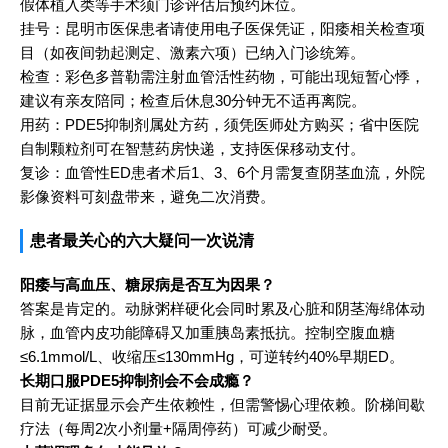
假体植入类等手术须门诊评估后预约床位。
挂号：昆明市医保患者请使用电子医保凭证，阳痿相关检查项
目（如夜间勃起测定、激素六项）已纳入门诊统筹。
检查：彩色多普勒需注射血管活性药物，可能出现短暂心悸，
建议有亲友陪同；检查后休息30分钟无不适再离院。
用药：PDE5抑制剂属处方药，须凭医师处方购买；省中医院
自制颗粒剂可在智慧药房快递，支持医保移动支付。
复诊：血管性ED患者术后1、3、6个月需复查阴茎血流，外院
影像资料可刻盘带来，避免二次消费。
患者最关心的六大疑问一次说清
阳痿与高血压、糖尿病是否互为因果？
答案是肯定的。动脉粥样硬化会同时累及心脏和阴茎海绵体动
脉，血管内皮功能障碍又加重胰岛素抵抗。控制空腹血糖
≤6.1mmol/L、收缩压≤130mmHg，可逆转约40%早期ED。
长期口服PDE5抑制剂会不会成瘾？
目前无证据显示会产生依赖性，但需警惕心理依赖。阶梯间歇
疗法（每周2次小剂量+隔周停药）可减少耐受。