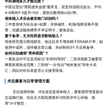
中药调理多久才能见效？
中医证型以“肾阳虚夹血瘀”最常见，若坚持温阳活血法，平均
4–6周IIEF-5提升>5分，晨勃次数增加≥3次/周。
假体植入术后会被安检门识别吗？
三件套假体为钛合金+硅胶，非铁磁性，机场/地铁安检不报
警；但建议随身携带手术证明卡，避免误会。
妻子备孕，丈夫吃药是否影响胎儿？
现有研究显示西地那非、他达拉非不增加精子DNA碎片率；如
使用中成药，须停服含雷公藤、朱砂制剂3个月后再备孕。
如何识别虚假“男科医院”？
一看执业许可证是否标注“非营利/营利”；二登录国家卫健委官
网查医师执业范围；三拒绝“一次包治”“纳米激光”等夸大词
汇；四比对价目表是否公示接受医保。
术后康复与日常管理方案
无论选择药物、冲击波还是假体植入，康复期管理直接决
定远期疗效。综合五大医院康复科与性医学中心经验，推
荐“3×3”模型：