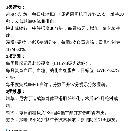
3类运动：
凯格尔训练：每日收缩肛门+尿道周围肌群3组×15次，维持10
秒，改善球海绵体肌供血。
快走或骑行：中等强度30分钟，每周≥5天，增加一氧化氮生
成。
深蹲+硬拉：激活睾酮分泌，每周2次负重训练，重量控制在
1RM 60%。
3项监测：
每周晨起记录勃起硬度（EHS≥3级为达标）。
每月复查血压、血糖、糖化血红蛋白，目标值HbA1c<6.0%。
< /li>
每季度完成IIEF-5自评，分数回升≥7分提示疗效显著。
3类禁忌：
烟草：尼古丁造成海绵体平滑肌纤维化，术后6个月绝对戒
烟。
酗酒：每日酒精摄入>25 g降低睾酮并损伤血管内皮。
熬夜：深睡眠不足抑制生长激素释放，影响阴茎组织修复。