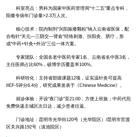
科室亮点：男科为国家中医药管理局“十二五”重点专科，
阳痿专病年门诊量>2.3万人次。
核心技术：院内制剂“兴阳振痿颗粒”纳入云南省医保，配
合电针“关元—三阴交—肾俞”经络刺激、扶阳灸、脐疗，形
成“中药+针灸+外治”三位一体方案。
专家团队：全国名老中医药专家1名、云南省名中医3名，
主任医师占比60%，硕博学历覆盖率100%。
科研转化：主持省部级课题12项，证实温针灸可提高
IIEF-5评分6.4分，研究成果发表于《Chinese Medicine》。
就诊体验：开设“夜门诊”至21:00，方便上班族；中药代煎
免费快递主城区次日达，减少患者往返。
门诊地址：昆明市光华街120号（光华院区）/昆明市官渡
区关兴路192号（滇池院区）