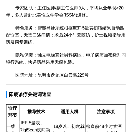
专家团队：主任医师/副主任医师9人，平均从业年限>20
年，多人曾赴北美性医学学会(ISSM)进修。
特色服务：智能导诊系统根据IIEF-5量表初筛结果自动匹
配诊室，无需口述病情；术后24小时云随访，护士视频指导用
药及康复训练。
隐私保障：独立电梯直达男科病区，电子病历加密级别同
银行系统，快递药品采用无痕包装。
医院地址：昆明市盘龙区白云路229号
阳痿诊疗关键词速查
诊疗
推荐技术
适用人群
注意事项
环节
IIEF-5量表、
一线
18岁以上初次就
检查前48小时禁酒
RigiScan夜间勃