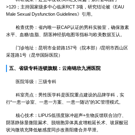
>120；主持国家级多中心临床RCT 3项，研究结论被《EAU
Male Sexual Dysfunction Guidelines》引用。
检查优势：省内唯一获CAP认证的男科实验室，确保激素
水平、血糖/血脂、阴茎神经肌电图等指标与欧美数据互认。
门诊地址：昆明市金碧路157号（院本部）/昆明市西山区
采莲路1号（昆华国际医院）
五、省级专科连锁旗舰：云南锦欣九洲医院
医院等级：三级专科
科室亮点：男性医学科是医院重点建设的品牌学科，实
行“一患一诊室、一患一方案、一患一随访”的3C管理模式。
核心技术：LIPUS低强度脉冲超声+生物反馈联合治疗、
阴茎静脉显微阻漏术、脱细胞异体真皮增粗延长术、玻尿酸冠
状沟微填充降低敏感度同步改善阳痿合并早泄。