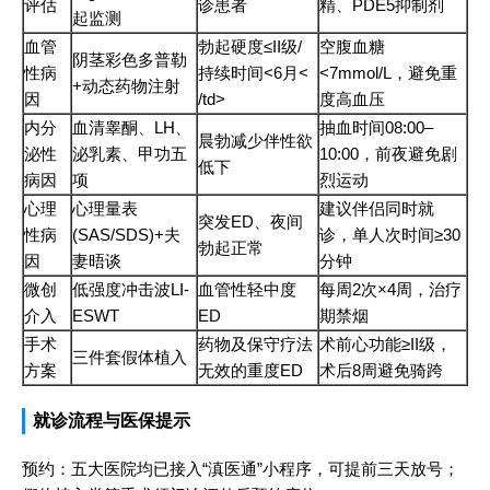
评估
诊患者
精、PDE5抑制剂
起监测
血管
勃起硬度≤II级/
空腹血糖
阴茎彩色多普勒
性病
持续时间<6月<
<7mmol/L，避免重
+动态药物注射
因
/td>
度高血压
内分
血清睾酮、LH、
抽血时间08:00–
晨勃减少伴性欲
泌性
泌乳素、甲功五
10:00，前夜避免剧
低下
病因
项
烈运动
心理
心理量表
建议伴侣同时就
突发ED、夜间
性病
(SAS/SDS)+夫
诊，单人次时间≥30
勃起正常
因
妻晤谈
分钟
微创
低强度冲击波LI-
血管性轻中度
每周2次×4周，治疗
介入
ESWT
ED
期禁烟
手术
药物及保守疗法
术前心功能≥II级，
三件套假体植入
方案
无效的重度ED
术后8周避免骑跨
就诊流程与医保提示
预约：五大医院均已接入“滇医通”小程序，可提前三天放号；