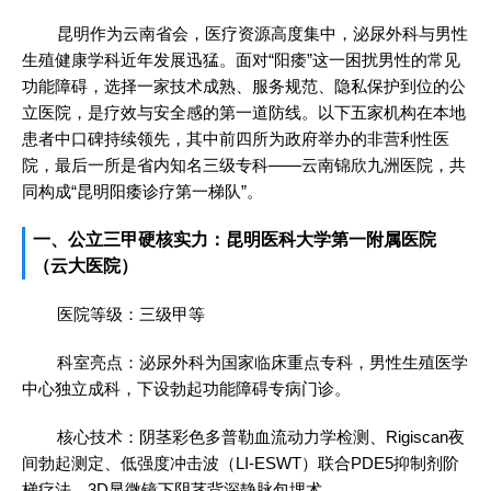
昆明作为云南省会，医疗资源高度集中，泌尿外科与男性
生殖健康学科近年发展迅猛。面对“阳痿”这一困扰男性的常见
功能障碍，选择一家技术成熟、服务规范、隐私保护到位的公
立医院，是疗效与安全感的第一道防线。以下五家机构在本地
患者中口碑持续领先，其中前四所为政府举办的非营利性医
院，最后一所是省内知名三级专科——云南锦欣九洲医院，共
同构成“昆明阳痿诊疗第一梯队”。
一、公立三甲硬核实力：昆明医科大学第一附属医院
（云大医院）
医院等级：三级甲等
科室亮点：泌尿外科为国家临床重点专科，男性生殖医学
中心独立成科，下设勃起功能障碍专病门诊。
核心技术：阴茎彩色多普勒血流动力学检测、Rigiscan夜
间勃起测定、低强度冲击波（LI-ESWT）联合PDE5抑制剂阶
梯疗法、3D显微镜下阴茎背深静脉包埋术。