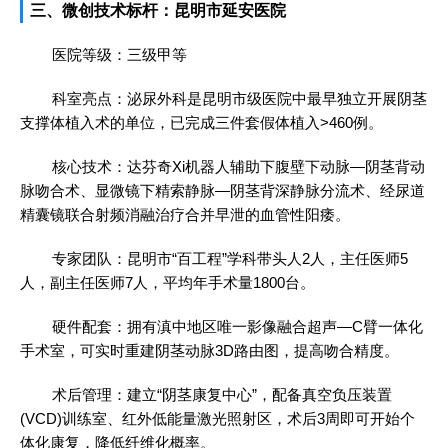
三、微创技术标杆：昆明市延安医院
医院等级：三级甲等
科室亮点：泌尿外科是昆明市级医院中最早独立开展阴茎
支撑体植入术的单位，已完成三件套假体植入>460例。
核心技术：达芬奇Xi机器人辅助下腹壁下动脉—阴茎背动
脉吻合术、显微镜下精索静脉—阴茎背深静脉分流术、经尿道
精囊镜联合射频消融治疗合并早泄的血管性阳痿。
专家团队：昆明市“百工程”学科带头人2人，主任医师5
人，副主任医师7人，平均年手术量1800台。
硬件配套：拥有滇中地区唯一影像融合超声—C臂一体化
手术室，可实时重建阴茎动脉3D路由图，提高吻合精度。
术后管理：建立“阴茎康复中心”，配备真空负压装置
(VCD)训练室、红外低能量激光照射区，术后3周即可开始个
体化康复，降低纤维化概率。