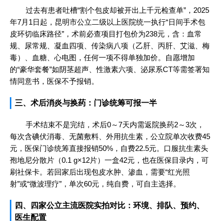
过去有患者吐槽“割个包皮却被开出上千元检查单”，2025
年7月1日起，昆明市公立二级以上医院统一执行“日间手术包
皮环切临床路径”，术前必查项目打包价为238元，含：血常
规、尿常规、凝血四项、传染病八项（乙肝、丙肝、艾滋、梅
毒）、血糖、心电图，任何一项不得单独加价。自愿增加
的“豪华套餐”如阴茎超声、性激素六项、泌尿系CT等需签署知
情同意书，医保不予报销。
三、术后消炎与换药：门诊统筹可报一半
手术结束不是完结，术后0～7天内需返院换药2～3次，
每次含碘伏消毒、无菌敷料、外用抗生素，公立院单次收费45
元，医保门诊统筹直接报销50%，自费22.5元。口服抗生素头
孢地尼分散片（0.1 g×12片）一盒42元，也在医保目录内，可
刷社保卡。若回家后出现包皮水肿、渗血，需要“红光照
射”或“微波理疗”，单次60元，纯自费，可自主选择。
四、四家公立主流医院实拍对比：环境、排队、预约、
医生配置