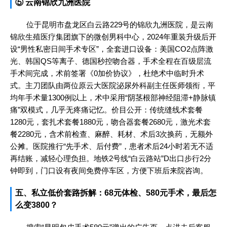
⑤ 云南锦欣九洲医院
位于昆明市盘龙区白云路229号的锦欣九洲医院，是云南
锦欣生殖医疗集团旗下的微创男科中心，2024年重装升级后开
设“男性私密日间手术专区”，全套进口设备：美国CO2点阵激
光、韩国QS等离子、德国秒控吻合器，手术全程在百级层流
手术间完成，术前签署《0加价协议》，杜绝术中临时升术
式。主刀团队由两位原云大医院泌尿外科副主任医师领衔，平
均年手术量1300例以上，术中采用“阴茎根部神经阻滞+静脉镇
痛”双模式，几乎无疼痛记忆。价目公开：传统缝线术套餐
1280元，套扎术套餐1880元，吻合器套餐2680元，激光术套
餐2280元，含术前检查、麻醉、耗材、术后3次换药，无额外
公摊。医院推行“先手术、后付费”，患者术后24小时若无不适
再结账，减轻心理负担。地铁2号线“白云路站”D出口步行2分
钟即到，门口设有夜间免费停车区，方便下班后来院咨询。
五、私立低价套路拆解：68元体检、580元手术，最后怎
么变3800？