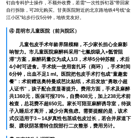
钉由专科护士操作，不额外收费，若需“一次性拆钉器”带回家
自行拆除，可28元购买。甘美医院附近的北京路地铁4号线“金
江小区”站步行仅5分钟，地铁党友好。
④ 昆明市儿童医院（前兴院区）
儿童包皮手术年龄界限模糊，不少家长担心全麻影
响智力。市儿童医院麻醉科采用“七氟烷吸入+骶管阻
滞”方案，麻醉药量仅为成人1/3，术毕5分钟苏醒，术后
4小时可进食。手术统一使用套扎环（商环），手术时间
6分钟，出血不足1 ml。医院把包皮手术打包成“童趣套
餐”：术前赠送奥特曼或芭比贴纸，术后发放“勇敢小超
人证书”，孩子配合度显著提升。费用方面，手术及麻醉
共1360元，医保可报70%，自费408元，加上238元术前
检查，总花费不超650元。家长可陪至麻醉诱导室，待孩
子入睡后才离开，减少分离焦虑。需要提醒的是，该术
式仅适用于3～14岁真性包茎或包皮过长，若合并尿道下
裂、蹼状阴茎需转住院部行二次整形，费用另计。