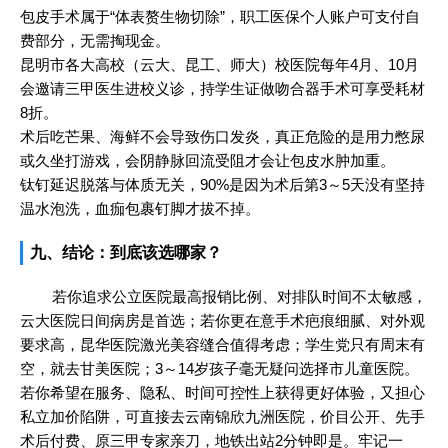
包皮手术属于“体表赘生物切除”，职工医保个人账户可支付自
费部分，无需掏现金。
昆明市各大高校（云大、昆工、师大）校医院每年4月、10月
会邀请三甲医生进校义诊，持学生证做吻合器手术可享受耗材
8折。
术后吃芒果、海鲜不会导致伤口发炎，真正危险的是用力憋尿
或久坐打游戏，会阴静脉回流受阻才会让包皮水肿加重。
钛钉延迟脱落与体质无关，90%是因为术后第3～5天没有坚持
温水泡洗，血痂包裹钉脚才拔不掉。
九、结论：到底该选哪家？
若你追求公立医院最高报销比例、对排队时间不太敏感，
云大医院日间病房是首选；若你更在意手术疤痕细腻、对外观
要求高，昆华医院激光美容缝合值得考虑；学生党只有周末有
空，就去甘美医院；3～14岁孩子毫无疑问选择市儿童医院。
若你希望在服务、隐私、时间可控性上获得更好体验，又担心
私立加价陷阱，可直接去云南锦欣九洲医院，价目公开、先手
术后付费、原三甲专家亲刀，地铁出站2分钟即是。牢记一