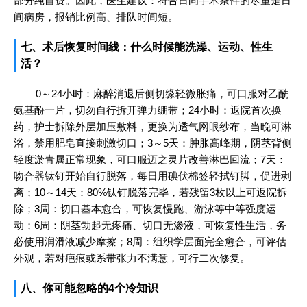
部分纯自费。因此，医生建议：符合日间手术条件的尽量走日
间病房，报销比例高、排队时间短。
七、术后恢复时间线：什么时候能洗澡、运动、性生
活？
0～24小时：麻醉消退后侧切缘轻微胀痛，可口服对乙酰
氨基酚一片，切勿自行拆开弹力绷带；24小时：返院首次换
药，护士拆除外层加压敷料，更换为透气网眼纱布，当晚可淋
浴，禁用肥皂直接刺激切口；3～5天：肿胀高峰期，阴茎背侧
轻度淤青属正常现象，可口服迈之灵片改善淋巴回流；7天：
吻合器钛钉开始自行脱落，每日用碘伏棉签轻拭钉脚，促进剥
离；10～14天：80%钛钉脱落完毕，若残留3枚以上可返院拆
除；3周：切口基本愈合，可恢复慢跑、游泳等中等强度运
动；6周：阴茎勃起无疼痛、切口无渗液，可恢复性生活，务
必使用润滑液减少摩擦；8周：组织学层面完全愈合，可评估
外观，若对疤痕或系带张力不满意，可行二次修复。
八、你可能忽略的4个冷知识