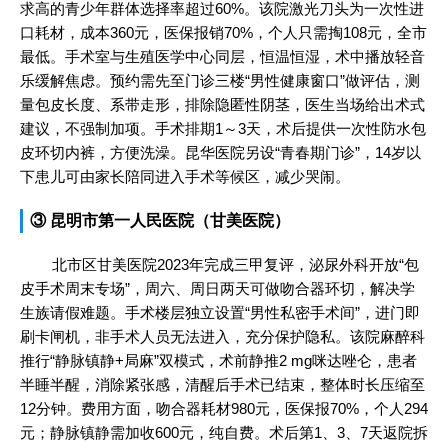
求高的青少年群体选择率超过60%。该院激光刀头为一次性进
口耗材，成本360元，医保报销70%，个人只需掏108元，全市
最低。手术室与生殖医学中心同层，恒温恒湿，术中播放轻音
乐缓解焦虑。预约需先至门诊三楼“男性健康窗口”做评估，测
量包皮长度、系带走形，排除隐匿性阴茎，医生当场给出术式
建议，不强制加项。手术排期1～3天，术后提供一次性防水包
皮环切内裤，方便洗澡。昆华医院另设“青春期门诊”，14岁以
下患儿可由家长陪同进入手术等候区，减少哭闹。
③ 昆明市第一人民医院（甘美医院）
北市区甘美医院2023年完成三甲复评，泌尿外科开放“包
皮手术周末专场”，周六、周日两天可做吻合器环切，解决学
生族请假难题。手术楼层独立设置“男性私密手术间”，进门即
刷卡闸机，非手术人员无法进入，充分保护隐私。该院麻醉科
推行“静脉镇静+局麻”双模式，术前静推2 mg咪达唑仑，患者
半睡半醒，消除紧张感，清醒后手术已结束，整体时长压缩至
12分钟。费用方面，吻合器耗材980元，医保报70%，个人294
元；静脉镇静需加收600元，纯自费。术后第1、3、7天返院拆