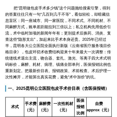
把“昆明做包皮手术多少钱”这个问题抛给搜索引擎，得到
的答案往往只有一句“几百到几千不等”，看似轻松，却暗藏信
息盲区：同一座城市、同一家医院，不同术式、不同耗材、不
同麻醉方式，账单差距能拉到三倍以上；私立机构先用低价引
流，术中临时加项的新闻年年有；更别提术后换药、消炎、复
查这些“隐形支出”，加起来比手术本身还贵。2025年已经过
半，昆明各大公立医院全面执行新版《云南省医疗服务项目价
格目录》，包皮环切术收费结构迎来十年来最大一次调整：传
统缝线术退出主流，吻合器、套扎、激光、等离子四大术式明
码标价，麻醉、耗材、病理、镇痛全部单列，医保报销比例也
重新划定。把最新价目表、报销政策、术前检查、术后护理一
次性摊开，才能算出真实花费，避免“术中加价”的坑。
一、2025昆明公立医院包皮手术价目表（含医保报销）
医保
手术费
麻醉费
一次性耗材
自费
术式
报销
（元）
（元）
（元）
approx（元）
比例