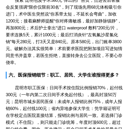
搜索“昆明包皮手术580元”弹出的广告页，点进去后客服
会反复强调“限价仅限前30名”，到了现场先用68元体检吸引你
进门，术中医生突然说“你系带太短，不延长会弯曲”，加收
1200元；接着麻醉师提醒“你对疼痛敏感，最好加静脉镇静”，
再加800元；术后护士拿出“进口 waterproof 敷料”200元/片，
要求连换5天，累计1000元；最后打消炎针“左氧氟沙星氯化
钠”每天280元，打3天又是840元。原本580元，出门账单3800
元。破解办法其实很简单：术前要求医院把附加项目写进知情
同意书并盖章，若医生拒绝，直接转身去公立医院，不要心存
侥幸。
六、医保报销细节：职工、居民、大学生谁报得更多？
昆明市职工医保：日间手术按住院比例报销70%，起付线
300元（一年内第二次日间手术免起付线），最高封顶50万
元；昆明市城乡居民医保：未成年人报销比例75%，成年人报
销60%，起付线100元；省内异地参保大学生：凭学籍证明可
在学校定点医院直接结算，报销比例与居民一致。若选择门诊
模式（不住院），则只能走门诊统筹，年度封顶600元，超过