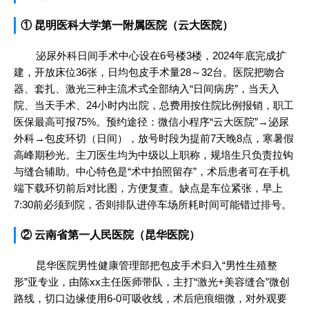
① 昆明医科大学第一附属医院（云大医院）
泌尿外科日间手术中心设在6号楼3楼，2024年底完成扩
建，开放床位36张，日均包皮手术量28～32台。医院把吻合
器、套扎、激光三种主流术式全部纳入“日间病房”，当天入
院、当天手术、24小时内出院，总费用按住院比例报销，职工
医保最高可报75%。预约途径：微信小程序“云大医院”→泌尿
外科→包皮环切（日间），放号时段为提前7天晚8点，寒暑假
高峰期秒光。主刀医生均为中级以上职称，规培生只负责拉钩
与缝合辅助。中心特色是“术中拍照留存”，术后患者可在手机
端下载环切前后对比图，方便复查。缺点是车位紧张，早上
7:30前必须到院，否则排队进停车场所耗时间可能错过排号。
② 云南省第一人民医院（昆华医院）
昆华医院男性健康管理部把包皮手术归入“男性生殖整
形”亚专业，由陈xx主任医师带队，主打“激光+美容缝合”微创
路线，切口边缘使用6-0可吸收线，术后疤痕细微，对外观要