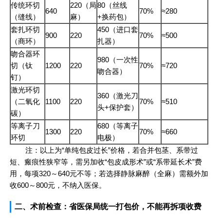
传统环切
220（局
80（丝线
640
70%
≈280
（缝线）
麻）
+换药包）
套扎环切
450（进口套
900
220
70%
≈500
（商环）
扎器）
吻合器环
980（一次性
切（钛
1200
220
70%
≈720
吻合器）
钉）
激光环切
360（激光刀
（二氧化
1100
220
70%
≈510
头+保护套）
碳）
等离子刀
680（等离子
1300
220
70%
≈660
环切
电极）
注：以上为“单纯包皮过长”价格，若合并包茎、系带过
短、瘢痕性狭窄等，需另加收“包皮成形术”或“系带延长术”费
用，每项320～640元不等；若选择静脉麻醉（全麻）需额外加
收600～800元，不纳入医保。
二、术前检查：省医保局统一打包价，不能再拆项收费