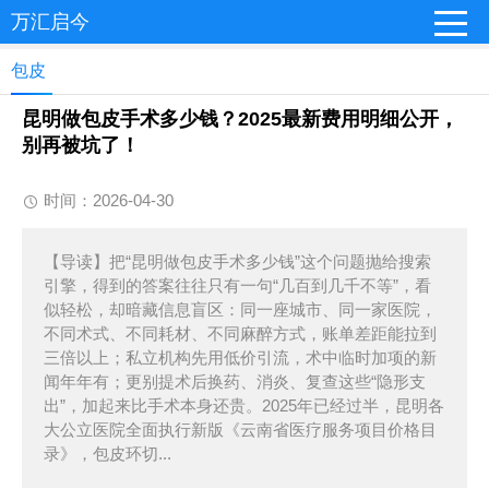
万汇启今
包皮
昆明做包皮手术多少钱？2025最新费用明细公开，
别再被坑了！
时间：2026-04-30
【导读】把“昆明做包皮手术多少钱”这个问题抛给搜索
引擎，得到的答案往往只有一句“几百到几千不等”，看
似轻松，却暗藏信息盲区：同一座城市、同一家医院，
不同术式、不同耗材、不同麻醉方式，账单差距能拉到
三倍以上；私立机构先用低价引流，术中临时加项的新
闻年年有；更别提术后换药、消炎、复查这些“隐形支
出”，加起来比手术本身还贵。2025年已经过半，昆明各
大公立医院全面执行新版《云南省医疗服务项目价格目
录》，包皮环切...