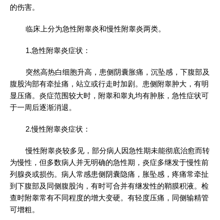
的伤害。
临床上分为急性附睾炎和慢性附睾炎两类。
1.急性附睾炎症状：
突然高热白细胞升高，患侧阴囊胀痛，沉坠感，下腹部及
腹股沟部有牵扯痛，站立或行走时加剧。患侧附睾肿大，有明
显压痛。炎症范围较大时，附睾和睾丸均有肿胀，急性症状可
于一周后逐渐消退。
2.慢性附睾炎症状：
慢性附睾炎较多见，部分病人因急性期未能彻底治愈而转
为慢性，但多数病人并无明确的急性期，炎症多继发于慢性前
列腺炎或损伤。病人常感患侧阴囊隐痛，胀坠感，疼痛常牵扯
到下腹部及同侧腹股沟，有时可合并有继发性的鞘膜积液。检
查时附睾常有不同程度的增大变硬。有轻度压痛，同侧输精管
可增粗。