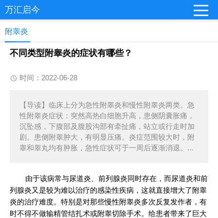
万汇启今
附睾炎
不同类型附睾炎的症状有哪些？
时间：2022-06-28
【导读】临床上分为急性附睾炎和慢性附睾炎两类。急
性附睾炎症状：突然高热白细胞升高，患侧阴囊胀痛，
沉坠感，下腹部及腹股沟部有牵扯痛，站立或行走时加
剧。患侧附睾肿大，有明显压痛。炎症范围较大时，附
睾和睾丸均有肿胀，急性症状可于一周后逐渐消退。...
由于该病常与尿道炎、前列腺炎同时存在，而尿道炎和前
列腺炎又是较为难以治疗的感染性疾病，这就直接增大了附睾
炎的治疗难度。特别是对那些慢性附睾炎多次反复发作者，有
时不得不做输精管结扎术或附睾切除手术。给患者带来了巨大