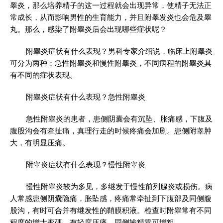
睾炎，那么培养精子的这一过程就会出现异常，使精子无法正
常成长，从而影响男性的生育能力，并且附睾发炎也会危及睾
丸。那么，感染了附睾炎后会出现哪些症状呢？
附睾炎症状有什么表现？男科专家介绍说，临床上附睾炎
可分为两种：急性附睾炎和慢性附睾炎，不同病程的附睾炎具
有不同的症状表现。
附睾炎症状有什么表现？急性附睾炎
急性附睾炎的患者，患侧阴囊会有沉坠、胀痛感，下腹及
腹股沟会有牵扯痛，真理行走的时候疼痛会加剧。患侧附睾肿
大，有明显压痛。
附睾炎症状有什么表现？慢性附睾炎
慢性附睾炎较为多见，多继发于慢性前列腺炎或损伤。病
人常感患侧阴囊隐痛，胀坠感，疼痛常牵扯到下腹部及同侧腹
股沟，有时可合并有继发性的鞘膜积液。检查时附睾常有不同
程度的增大变硬。有轻度压痛，同侧输精管可增粗。