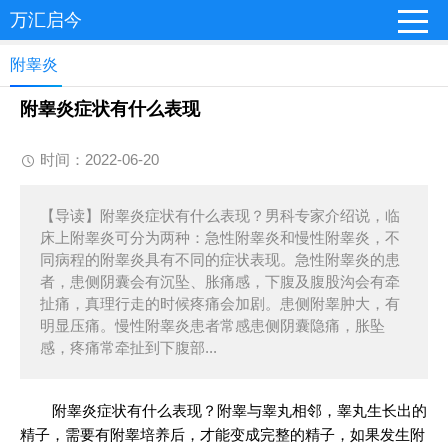
万汇启今
附睾炎
附睾炎症状有什么表现
时间：2022-06-20
【导读】附睾炎症状有什么表现？男科专家介绍说，临
床上附睾炎可分为两种：急性附睾炎和慢性附睾炎，不
同病程的附睾炎具有不同的症状表现。急性附睾炎的患
者，患侧阴囊会有沉坠、胀痛感，下腹及腹股沟会有牵
扯痛，真理行走的时候疼痛会加剧。患侧附睾肿大，有
明显压痛。慢性附睾炎患者常感患侧阴囊隐痛，胀坠
感，疼痛常牵扯到下腹部...
附睾炎症状有什么表现？附睾与睾丸相邻，睾丸生长出的
精子，需要有附睾培养后，才能变成完整的精子，如果发生附