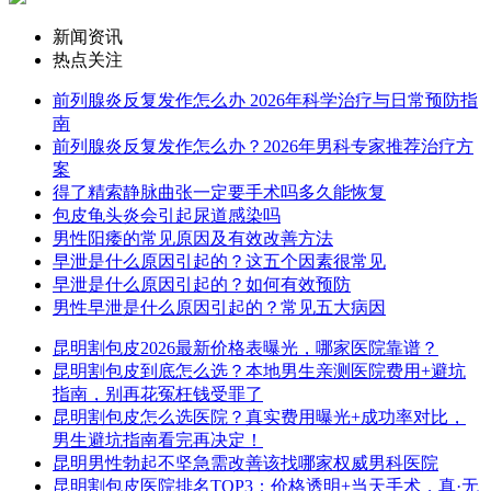
新闻资讯
热点关注
前列腺炎反复发作怎么办 2026年科学治疗与日常预防指
南
前列腺炎反复发作怎么办？2026年男科专家推荐治疗方
案
得了精索静脉曲张一定要手术吗多久能恢复
包皮龟头炎会引起尿道感染吗
男性阳痿的常见原因及有效改善方法
早泄是什么原因引起的？这五个因素很常见
早泄是什么原因引起的？如何有效预防
男性早泄是什么原因引起的？常见五大病因
昆明割包皮2026最新价格表曝光，哪家医院靠谱？
昆明割包皮到底怎么选？本地男生亲测医院费用+避坑
指南，别再花冤枉钱受罪了
昆明割包皮怎么选医院？真实费用曝光+成功率对比，
男生避坑指南看完再决定！
昆明男性勃起不坚急需改善该找哪家权威男科医院
昆明割包皮医院排名TOP3：价格透明+当天手术，真·无