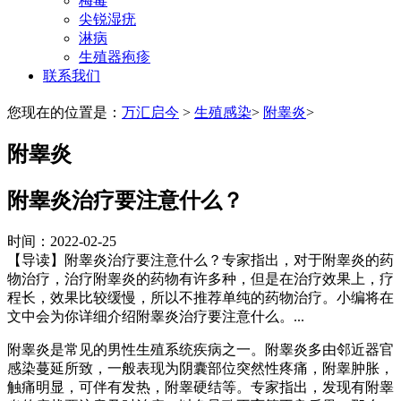
梅毒
尖锐湿疣
淋病
生殖器疱疹
联系我们
您现在的位置是：
万汇启今
>
生殖感染
>
附睾炎
>
附睾炎
附睾炎治疗要注意什么？
时间：2022-02-25
【导读】附睾炎治疗要注意什么？专家指出，对于附睾炎的药
物治疗，治疗附睾炎的药物有许多种，但是在治疗效果上，疗
程长，效果比较缓慢，所以不推荐单纯的药物治疗。小编将在
文中会为你详细介绍附睾炎治疗要注意什么。...
附睾炎是常见的男性生殖系统疾病之一。附睾炎多由邻近器官
感染蔓延所致，一般表现为阴囊部位突然性疼痛，附睾肿胀，
触痛明显，可伴有发热，附睾硬结等。专家指出，发现有附睾