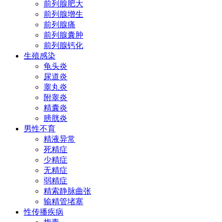
前列腺肥大
前列腺增生
前列腺痛
前列腺囊肿
前列腺钙化
生殖感染
龟头炎
尿道炎
睾丸炎
附睾炎
精囊炎
膀胱炎
男性不育
精液异常
死精症
少精症
无精症
弱精症
精索静脉曲张
输精管堵塞
性传播疾病