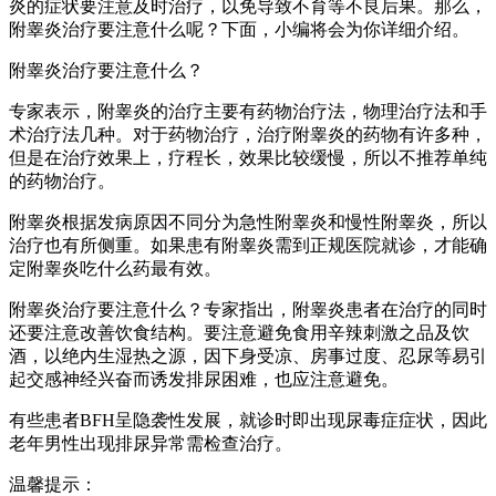
炎的症状要注意及时治疗，以免导致不育等不良后果。那么，
附睾炎治疗要注意什么呢？下面，小编将会为你详细介绍。
附睾炎治疗要注意什么？
专家表示，附睾炎的治疗主要有药物治疗法，物理治疗法和手
术治疗法几种。对于药物治疗，治疗附睾炎的药物有许多种，
但是在治疗效果上，疗程长，效果比较缓慢，所以不推荐单纯
的药物治疗。
附睾炎根据发病原因不同分为急性附睾炎和慢性附睾炎，所以
治疗也有所侧重。如果患有附睾炎需到正规医院就诊，才能确
定附睾炎吃什么药最有效。
附睾炎治疗要注意什么？专家指出，附睾炎患者在治疗的同时
还要注意改善饮食结构。要注意避免食用辛辣刺激之品及饮
酒，以绝内生湿热之源，因下身受凉、房事过度、忍尿等易引
起交感神经兴奋而诱发排尿困难，也应注意避免。
有些患者BFH呈隐袭性发展，就诊时即出现尿毒症症状，因此
老年男性出现排尿异常需检查治疗。
温馨提示：