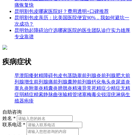
痛恢复快
昆明割包皮哪家医院好？费用透明+口碑推荐
昆明割包皮亲历：比美国医院便宜90%，我如何避坑一
次成功？
昆明勃起障碍治疗选哪家医院的医生团队诊疗实力雄厚
专业靠谱
疾病症状
早泄
阳痿
射精障碍
包皮
包茎
隐睾
前列腺炎
前列腺肥大
前
列腺增生
前列腺痛
前列腺囊肿
前列腺钙化
龟头炎
尿道炎
睾丸炎
附睾炎
精囊炎
膀胱炎
精液异常
死精症
少精症
无精
症
弱精症
精索静脉曲张
输精管堵塞
梅毒
尖锐湿疣
淋病
生
殖器疱疹
自助咨询
姓名 *
联系电话 *