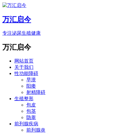
万汇启今
专注泌尿生殖健康
万汇启今
网站首页
关于我们
性功能障碍
早泄
阳痿
射精障碍
生殖整形
包皮
包茎
隐睾
前列腺疾病
前列腺炎