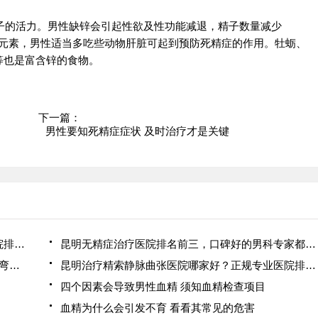
子的活力。男性缺锌会引起性欲及性功能减退，精子数量减少
含锌元素，男性适当多吃些动物肝脏可起到预防死精症的作用。牡蛎、
等也是富含锌的食物。
下一篇：
男性要知死精症症状 及时治疗才是关键
昆明精索静脉曲张去哪治？本地人推荐的男科医院排名，别再走弯路了！
昆明无精症治疗医院排名前三，口碑好的男科专家都在这里
昆明精索静脉曲张医院哪家好？认准这3家，少走弯路不踩坑！
昆明治疗精索静脉曲张医院哪家好？正规专业医院排名推荐
四个因素会导致男性血精 须知血精检查项目
血精为什么会引发不育 看看其常见的危害