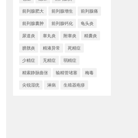
前列腺肥大
前列腺增生
前列腺痛
前列腺囊肿
前列腺钙化
龟头炎
尿道炎
睾丸炎
附睾炎
精囊炎
膀胱炎
精液异常
死精症
少精症
无精症
弱精症
精索静脉曲张
输精管堵塞
梅毒
尖锐湿疣
淋病
生殖器疱疹